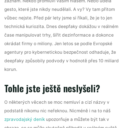
záznam. Někdo promluví vaším hlasem. Nebo udělá
gesto, které jste nikdy neudělali. A vy? Vy tam přitom
vůbec nejste. Před pár lety jsme si říkali, že je to jen
technická kuriozita. Dnes deepfaky dokážou v reálném
čase manipulovat trhy, šířit dezinformace a dokonce
okrádat firmy o miliony. Jen letos se podle Evropské
agentury pro kybernetickou bezpečnost odhaduje, že
deepfaky způsobily podvody v hodnotě přes 10 miliard
korun.
Tohle jste ještě neslyšeli?
O některých věcech se moc nemluví a cizí názvy v
podstatě nikomu nic neřeknou. Nicméně i na to náš
zpravodajský deník
upozorňuje a můžete být tak v
obraze, co se může skutečně přihodit v reálném světě.