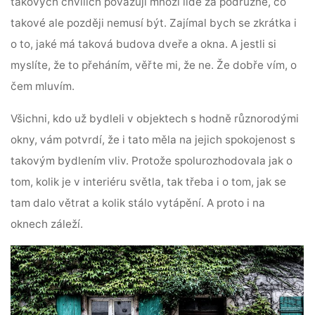
takových chvílích považují mnozí lidé za podružné, co
takové ale později nemusí být. Zajímal bych se zkrátka i
o to, jaké má taková budova dveře a okna. A jestli si
myslíte, že to přeháním, věřte mi, že ne. Že dobře vím, o
čem mluvím.
Všichni, kdo už bydleli v objektech s hodně různorodými
okny, vám potvrdí, že i tato měla na jejich spokojenost s
takovým bydlením vliv. Protože spolurozhodovala jak o
tom, kolik je v interiéru světla, tak třeba i o tom, jak se
tam dalo větrat a kolik stálo vytápění. A proto i na
oknech záleží.