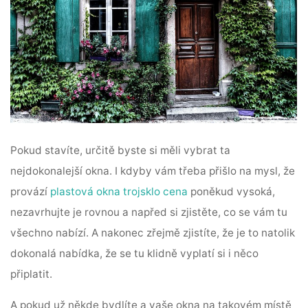
Pokud stavíte, určitě byste si měli vybrat ta
nejdokonalejší okna. I kdyby vám třeba přišlo na mysl, že
provází
plastová okna trojsklo cena
poněkud vysoká,
nezavrhujte je rovnou a napřed si zjistěte, co se vám tu
všechno nabízí. A nakonec zřejmě zjistíte, že je to natolik
dokonalá nabídka, že se tu klidně vyplatí si i něco
připlatit.
A pokud už někde bydlíte a vaše okna na takovém místě