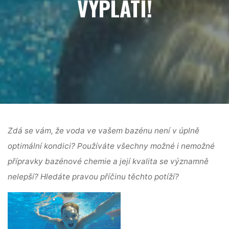
VYPLATÍ!
Zdá se vám, že voda ve vašem bazénu není v úplně
optimální kondici? Používáte všechny možné i nemožné
přípravky bazénové chemie a její kvalita se významně
nelepší? Hledáte pravou příčinu těchto potíží?