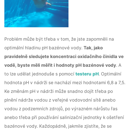
Problém může být třeba v tom, že jste zapomněli na
optimální hladinu pH bazénové vody.
Tak, jako
pravidelně sledujete koncentraci oxidačního činidla ve
vodě, byste měli měřit i hodnoty pH bazénové vody
. A
to lze udělat jednoduše s pomocí
testeru pH
. Optimální
hodnota pH v nádrži se nachází mezi hodnotami 6,8 a 7,5.
Ke změnám pH v nádrži může snadno dojít třeba po
plnění nádrže vodou z veřejné vodovodní sítě anebo
vodou z podzemních zdrojů, po výrazném nárůstu řas
anebo třeba při používání salinizační jednotky k ošetření
bazénové vody. Každopádně, jakmile zjistíte, že se