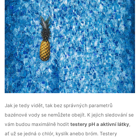
Jak je tedy vidět, tak bez správných parametrů
bazénové vody se nemůžete obejít. K jejich sledování se
vám budou maximálně hodit
testery pH a aktivní látky
,
ať už se jedná o chlór, kyslík anebo bróm. Testery