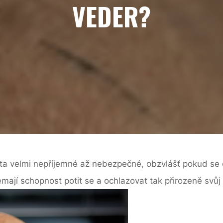
VEDER?
řata velmi nepříjemné až nebezpečné, obzvlášť pokud s
emají schopnost potit se a ochlazovat tak přirozeně svůj 