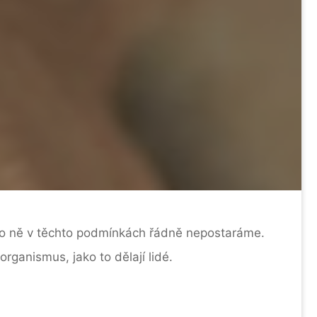
e o ně v těchto podmínkách řádně nepostaráme.
organismus, jako to dělají lidé.