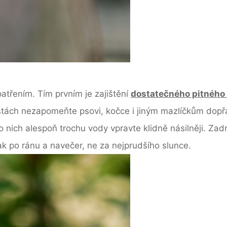
atřením. Tím prvním je zajištění
dostatečného pitného
stách nezapomeňte psovi, kočce i jiným mazlíčkům dopř
do nich alespoň trochu vody vpravte klidně násilněji. Z
ak po ránu a navečer, ne za nejprudšího slunce.