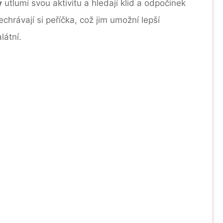
y
utlumí svou aktivitu a hledají klid a odpočinek
hrávají si peříčka, což jim umožní lepší
látní.