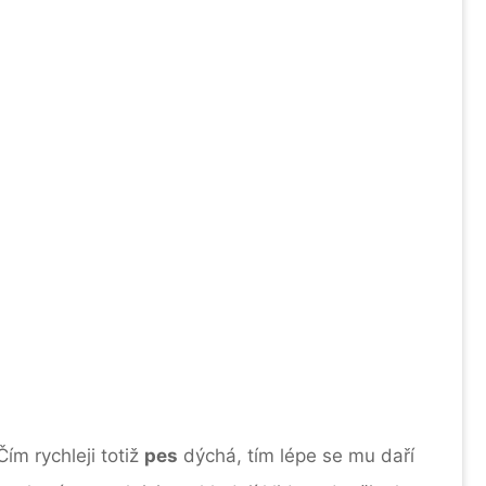
Čím rychleji totiž
pes
dýchá, tím lépe se mu daří