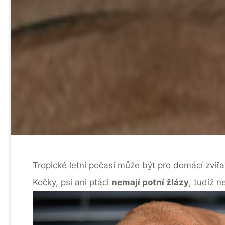
Tropické letní počasí může být pro domácí zví
Kočky, psi ani ptáci
nemají potní žlázy
, tudíž n