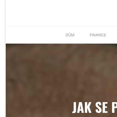
Skip
DŮM
FINANCE
to
content
JAK SE 