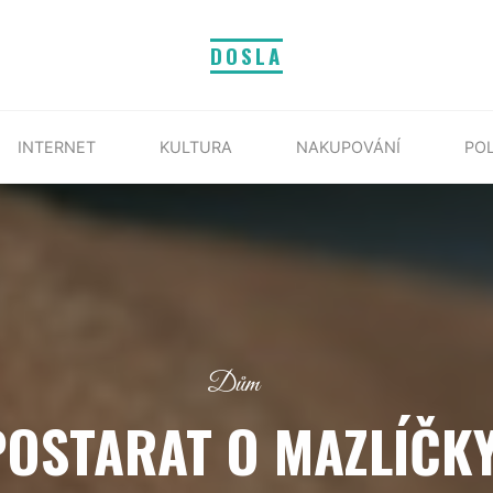
DOSLA
INTERNET
KULTURA
NAKUPOVÁNÍ
POL
Dům
POSTARAT O MAZLÍČK