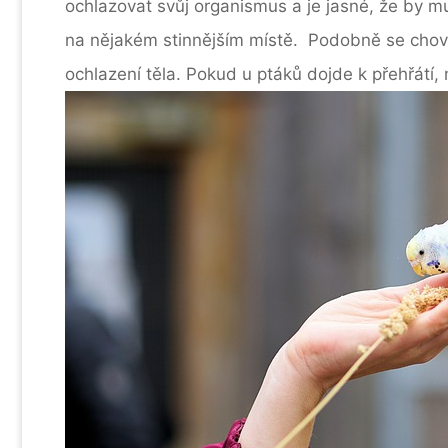
ochlazovat svůj organismus a je jasné, že by m
na nějakém stinnějším místě. Podobně se chova
ochlazení těla. Pokud u ptáků dojde k přehřátí,