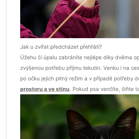
Jak u zvířat předcházet přehřátí?
Úžehu či úpalu zabráníte nejlépe díky dvěma op
zvýšenou potřebu příjmu tekutin. Venku i na ce
po očku jejich pitný režim a v případě potřeby 
prostoru a ve stínu
. Pokud psa venčíte, čiňte t