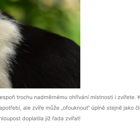
lespoň trochu nadměrnému ohřívání místnosti i zvířete. 
apotřebí, ale zvíře může „ofouknout“ úplně stejně jako 
oupost doplatila již řada zvířat!