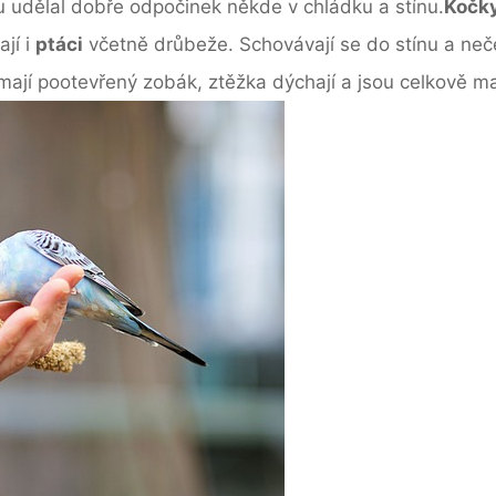
u udělal dobře odpočinek někde v chládku a stínu.
Kočk
jí i
ptáci
včetně drůbeže. Schovávají se do stínu a nečec
 mají pootevřený zobák, ztěžka dýchají a jsou celkově ma