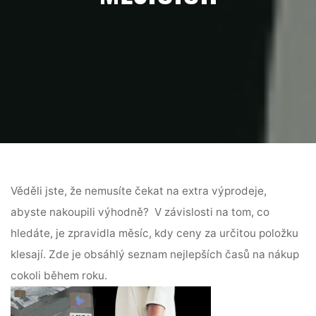
Věděli jste, že nemusíte čekat na extra výprodeje,
abyste nakoupili výhodně? V závislosti na tom, co
hledáte, je zpravidla měsíc, kdy ceny za určitou položku
klesají. Zde je obsáhlý seznam nejlepších časů na nákup
cokoli během roku.