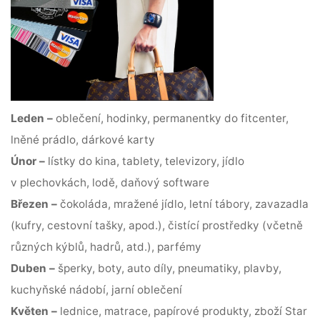
Leden –
oblečení, hodinky, permanentky do fitcenter,
lněné prádlo, dárkové karty
Únor –
lístky do kina, tablety, televizory, jídlo
v plechovkách, lodě, daňový software
Březen –
čokoláda, mražené jídlo, letní tábory, zavazadla
(kufry, cestovní tašky, apod.), čistící prostředky (včetně
různých kýblů, hadrů, atd.), parfémy
Duben –
šperky, boty, auto díly, pneumatiky, plavby,
kuchyňské nádobí, jarní oblečení
Květen –
lednice, matrace, papírové produkty, zboží Star