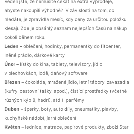
Věděli jste, že nemusíte čekat na extra výprodeje,
abyste nakoupili výhodně? V závislosti na tom, co
hledáte, je zpravidla měsíc, kdy ceny za určitou položku
klesají. Zde je obsáhlý seznam nejlepších časů na nákup
cokoli během roku.
Leden –
oblečení, hodinky, permanentky do fitcenter,
lněné prádlo, dárkové karty
Únor –
lístky do kina, tablety, televizory, jídlo
v plechovkách, lodě, daňový software
Březen –
čokoláda, mražené jídlo, letní tábory, zavazadla
(kufry, cestovní tašky, apod.), čistící prostředky (včetně
různých kýblů, hadrů, atd.), parfémy
Duben –
šperky, boty, auto díly, pneumatiky, plavby,
kuchyňské nádobí, jarní oblečení
Květen –
lednice, matrace, papírové produkty, zboží Star